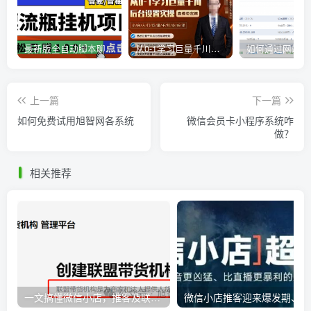
最新版全自动脚本聊天挂机漂流瓶项目，单窗口稳定每天收益100+
从0-1学习巨量千川，后台设置实操，直播带货篇，新手小白入门千川必听课
上一篇
下一篇
如何免费试用旭智网各系统
微信会员卡小程序系统咋
做？
相关推荐
一文搞懂微信小店，推客及联盟带货机构之间的相互联系
微