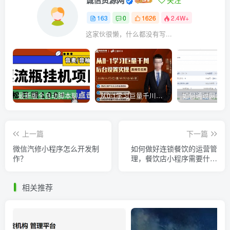
诚信资源网
关注
163
0
1626
2.4W+
这家伙很懒，什么都没有写...
最新版全自动脚本聊天挂机漂流瓶项目，单窗口稳定每天收益100+
从0-1学习巨量千川，后台设置实操，直播带货篇，新手小白入门千川必听课
上一篇
下一篇
微信汽修小程序怎么开发制
如何做好连锁餐饮的运营管
作？
理，餐饮店小程序需要什么
功能?
相关推荐