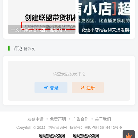
一文搞懂微信小店，推客及联盟带货机构之间的相互联系
微
评论
抢沙发
请登录后发表评论
登录
注册
友链申请
免责声明
广告合作
关于我们
Copyright © 2022 ·
旭智资源网
· 备案号：
粤ICP备13016642号-9