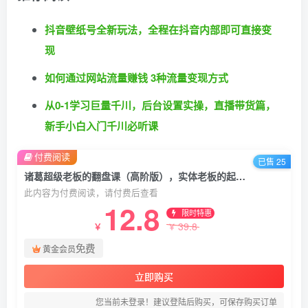
抖音壁纸号全新玩法，全程在抖音内部即可直接变
现
如何通过网站流量赚钱 3种流量变现方式
从0-1学习巨量千川，后台设置实操，直播带货篇，
新手小白入门千川必听课
付费阅读
已售 25
诸葛超级老板的翻盘课（高阶版），实体老板的起号课，诸葛一到流量必爆
此内容为付费阅读，请付费后查看
12.8
限时特惠
39.8
￥
￥
免费
黄金会员
立即购买
您当前未登录！建议登陆后购买，可保存购买订单