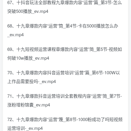
67、十抖音玩法全部教程九章爆款内容“运营”篇_第3节-怎么
突破500播放_ev.mp4
68、十九章爆款内容“运营”筒_第4节-卡在5000播放怎么办
_ev.mp4
69、十九短视频运营课程章爆款内容“运营”简_第5节-视频如
何破10w播放_ev.mp4
70、十九章爆款内容抖音运营培训“运营”篇_第6节-100W以
上作品需要投吗-_ev.mp4
71、十九章爆款抖音运营培训全套教程内容“运营”简_第7节-
涨粉增粉锦囊_ev.mp4
72、十九章爆款内容“运营”篾_第8节-1000粉成功了吗短视频
运营培训-_ev.mp4