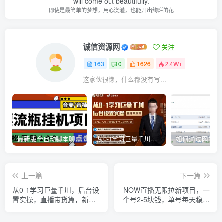
will come out beautifully.
即使是最简单的梦想，用心浇灌，也能开出绚烂的花
诚信资源网
关注
163
0
1626
2.4W+
这家伙很懒，什么都没有写...
最新版全自动脚本聊天挂机漂流瓶项目，单窗口稳定每天收益100+
从0-1学习巨量千川，后台设置实操，直播带货篇，新手小白入门千川必听课
上一篇
下一篇
从0-1学习巨量千川，后台设
NOW直播无限拉新项目，一
置实操，直播带货篇，新手
个号2-5块钱，单号每天稳定
小白入门千川必听课
50+