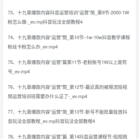
73、十九章爆款内容抖音运营培训“运营”简_第9节-2000-1W
粉怎么做-_ev.mp抖音玩法全部教程4
74、十九章爆款内容“运营”筒_第10节–1w-10w抖音教学课程
粉丝卡粉怎么办_ev.mp4
75、十九章爆款内容“运营”篇第11节-老粉账号1W以上是死
号_ev.mp4
76、十九章爆款内容“运营”筒_第12节-最近真的被限流短视
频运营培训班需要办什么证了-_ev.mp4
77、十九章爆款内容“运营”简_第13节-新号不能批量投放抖
音玩法全部教程_ev.mp抖音玩法全部教程4
78、十九章爆款内容“运营”篇_第14抖音运营课程节-短视频