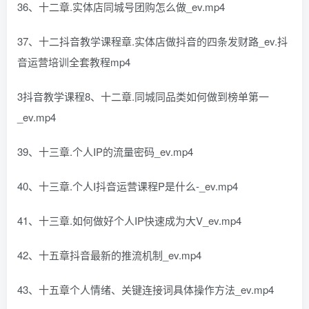
36、十二章.实体店同城号团购怎么做_ev.mp4
37、十二抖音教学课程章.实体店做抖音的四条发财路_ev.抖
音运营培训全套教程mp4
3抖音教学课程8、十二章.同城同品类如何做到榜单第一
_ev.mp4
39、十三章.个人IP的流量密码_ev.mp4
40、十三章.个人I抖音运营课程P是什么-_ev.mp4
41、十三章.如何做好个人IP快速成为大V_ev.mp4
42、十五章抖音最新的推流机制_ev.mp4
43、十五章个人情绪、关键连接词具体操作方法_ev.mp4