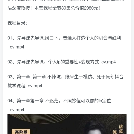
局深度衔接！本套课程全节89集总价值2980元！
课程目录：
01、先导课先导课.风口下，普通人打造个人的机会与红利
_ev.mp4
02、先导课先导课。个人ip的重要性+变现方式_ev.mp4
03、第一章_第一章.不掉坑，账号生于模仿、死于原创抖音
教学课程_ev.mp4
04、第一章第一章.不迷茫，不照抄但可以像的ip定位-
_ev.mp4