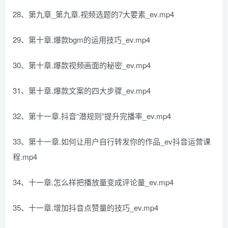
28、第九章_第九章.视频选题的7大要素_ev.mp4
29、第十章.爆款bgm的运用技巧_ev.mp4
30、第十章.爆款视频画面的秘密_ev.mp4
31、第十章.爆款文案的四大步骤_ev.mp4
32、第十一章.抖音“潜规则”提升完播率_ev.mp4
33、第十一章.如何让用户自行转发你的作品_ev抖音运营课
程.mp4
34、十一章.怎么样把播放量变成评论量_ev.mp4
35、十一章.增加抖音点赞量的技巧_ev.mp4