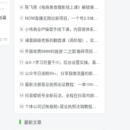
陈飞燕《电商美食摄影线上课》解锁美食摄影技巧+快速变现+工资or销量翻倍
6
新渠
NOW直播无限拉新项目，一个号2-5块钱，单号每天稳定50+
7
小伟商业IP操盘手线下课，​内容很体系值得一学 原价16800
8
10
诸葛超级老板的翻盘课（高阶版），实体老板的起号课，诸葛一到流量必爆
9
外面收费8888的链游‘二之国’搬砖项目，20开日收益400+【详细操作教程】
10
从0-1学习巨量千川，后台设置实操，直播带货篇，新手小白入门千川必听课
11
公众号日涨粉50+，分享我做流量的新渠道
12
最新注册营业执照出证教程：一单100-500，日赚300+无任何问题（全国通用）
13
抖音壁纸号全新玩法，全程在抖音内部即可直接变现
14
个体公司记账报税+营业执照注销教程：小白一看就会，某淘接业务一单搞几百
15
最新文章