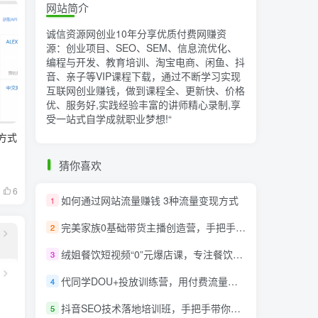
网站简介
诚信资源网创业10年分享优质付费网赚资
源：创业项目、SEO、SEM、信息流优化、
编程与开发、教育培训、淘宝电商、闲鱼、抖
音、亲子等VIP课程下载，通过不断学习实现
互联网创业赚钱，做到课程全、更新快、价格
优、服务好,实践经验丰富的讲师精心录制,享
受一站式自学成就职业梦想!
“
方式
猜你喜欢
6
如何通过网站流量赚钱 3种流量变现方式
1
完美家族0基础带货主播创造营，​手把手教你从0~1做带货主播
2
绒姐餐饮短视频“0”元爆店课，专注餐饮线上线下运营干货
3
代同学DOU+投放训练营，用付费流量撬动大额自然流量，过得超额变现转化
4
抖音SEO技术落地培训班，手‬把手带你做好音抖‬‬SEO
5