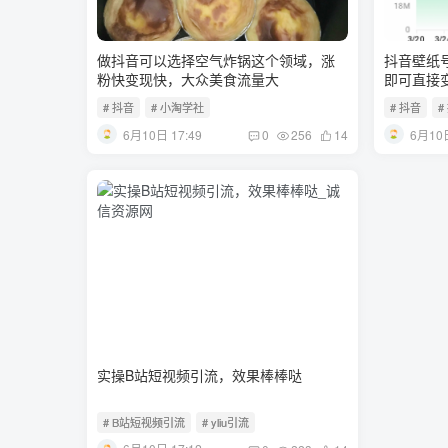
做抖音可以选择空气炸锅这个领域，涨
抖音壁纸
粉快变现快，大众美食流量大
即可直接
# 抖音
# 小淘学社
# 抖音
#
6月10日 17:49
6月10日
0
256
14
实操B站短视频引流，效果棒棒哒
# B站短视频引流
# yliu引流