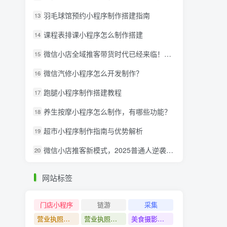
羽毛球馆预约小程序制作搭建指南
13
课程表排课小程序怎么制作搭建
14
微信小店全域推客带货时代已经来临！微信推客分享系统助力抢夺红利！
15
微信汽修小程序怎么开发制作？
16
跑腿小程序制作搭建教程
17
养生按摩小程序怎么制作，有哪些功能？
18
超市小程序制作指南与优势解析
19
微信小店推客新模式，2025普通人逆袭的亿级财富新风口
20
网站标签
门店小程序
链游
采集
营业执照注销教程
营业执照出证教程
美食摄影课程