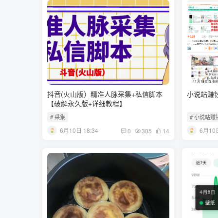
抖音(火山版）精准人脉采集+私信脚本
小说站赚
【破解永久版+详细教程】
# 采集
# 小说站赚
6月10日 18:34
6月10日
0
305
14