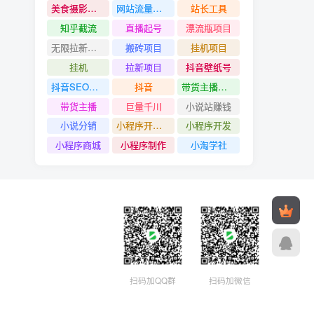
美食摄影教程
网站流量赚钱
站长工具
知乎截流
直播起号
漂流瓶项目
无限拉新项目
搬砖项目
挂机项目
挂机
拉新项目
抖音壁纸号
抖音SEO技术
抖音
带货主播创造营
带货主播
巨量千川
小说站赚钱
小说分销
小程序开发#小程序制作
小程序开发
小程序商城
小程序制作
小淘学社
扫码加QQ群
扫码加微信