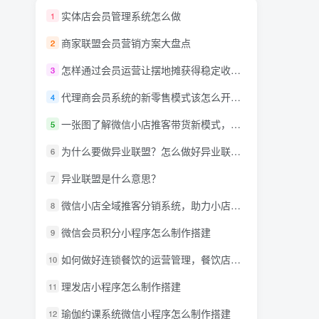
实体店会员管理系统怎么做
1
商家联盟会员营销方案大盘点
2
怎样通过会员运营让摆地摊获得稳定收入？
3
代理商会员系统的新零售模式该怎么开发呢？
4
一张图了解微信小店推客带货新模式，详解什么是推客带货？微信小店推客机构怎么玩？
5
为什么要做异业联盟？怎么做好异业联盟？
6
异业联盟是什么意思？
7
微信小店全域推客分销系统，助力小店商家达人创作者抢占万亿蓝海市场！
8
微信会员积分小程序怎么制作搭建
9
如何做好连锁餐饮的运营管理，餐饮店小程序需要什么功能?
10
理发店小程序怎么制作搭建
11
瑜伽约课系统微信小程序怎么制作搭建
12