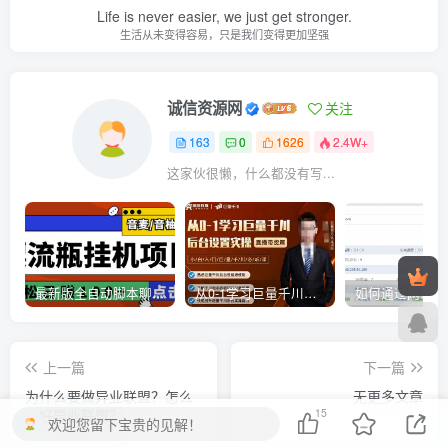
Life is never easier, we just get stronger.
生活从未变得容易，只是我们变得更加坚强
诚信资源网
关注
163
0
1626
2.4W+
这家伙很懒，什么都没有写...
最新版全自动脚本聊天挂机漂流瓶项目，单窗口稳定每天收益100+
从0-1学习巨量千川，后台设置实操，直播带货篇，新手小白入门千川必听课
上一篇
下一篇
为什么要做异业联盟？怎么
无更多文章
15
做好异业联盟？
欢迎您留下宝贵的见解！