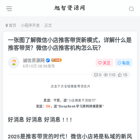
首页
小程序开发
正文
一张图了解微信小店推客带货新模式，详解什么是
推客带货？微信小店推客机构怎么玩？
诚信资源网
关注
私信
6月10日 08:58发布
0
110
15
点击下方
全域推客带货
名片
发送：
干货
，送“
小店推客干货技巧
”
发送：
DS
，
送“
DeepS
eek学习资料
持续更新
”
好消息 好消息 好消息 ! ! !
2025是推客带货的时代！微信小店将是私域的新风