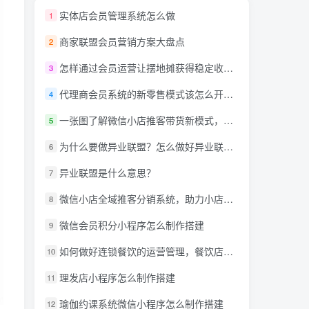
实体店会员管理系统怎么做
1
商家联盟会员营销方案大盘点
2
怎样通过会员运营让摆地摊获得稳定收入？
3
代理商会员系统的新零售模式该怎么开发呢？
4
一张图了解微信小店推客带货新模式，详解什么是推客带货？微信小店推客机构怎么玩？
5
为什么要做异业联盟？怎么做好异业联盟？
6
异业联盟是什么意思？
7
微信小店全域推客分销系统，助力小店商家达人创作者抢占万亿蓝海市场！
8
微信会员积分小程序怎么制作搭建
9
如何做好连锁餐饮的运营管理，餐饮店小程序需要什么功能?
10
理发店小程序怎么制作搭建
11
瑜伽约课系统微信小程序怎么制作搭建
12