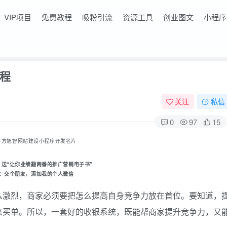
VIP项目
免费教程
吸粉引流
资源工具
创业图文
小程序
程
关注
私信
0
97
15
下方旭智网站建设小程序开发名片
，送“让你业绩翻两番的推广营销电子书
”
：
交个朋友
，添加我的个人微信
么激烈，商家必须要把怎么提高自身竞争力放在首位。要知道，
来买单。所以，一套好的收银系统，既能帮商家提升竞争力，又