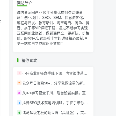
网站简介
诚信资源网创业10年分享优质付费网赚资
源：创业项目、SEO、SEM、信息流优化、
开
编程与开发、教育培训、淘宝电商、闲鱼、抖
音、亲子等VIP课程下载，通过不断学习实现
互联网创业赚钱，做到课程全、更新快、价格
优、服务好,实践经验丰富的讲师精心录制,享
受一站式自学成就职业梦想!
“
猜你喜欢
小伟商业IP操盘手线下课，​内容很体系值得一学 原价16800
1
公众号日涨粉50+，分享我做流量的新渠道
2
从0-1学习巨量千川，后台设置实操，直播带货篇，新手小白入门千川必听课
3
抖音SEO技术落地培训班，手‬把手带你做好音抖‬‬SEO
4
诸葛超级老板的翻盘课（高阶版），实体老板的起号课，诸葛一到流量必爆
5