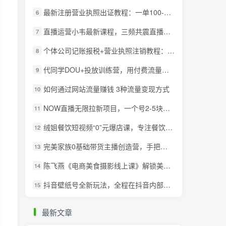
最新注册营业执照出证教程：一单100-500，日赚300+无任何问题（全国通用）
6
直播运营小韦最新课程，三频共震直播起号5.0版本更细致，玩法更新颖
7
个体公司记账报税+营业执照注销教程：小白一看就会，某淘接业务一单搞几百
8
代同学DOU+投放训练营，用付费流量撬动大额自然流量，过得超额变现转化
9
如何通过网站流量赚钱 3种流量变现方式
10
NOW直播无限拉新项目，一个号2-5块钱，单号每天稳定50+
11
绒姐餐饮短视频“0”元爆店课，专注餐饮线上线下运营干货
12
完美家族0基础带货主播创造营，​手把手教你从0~1做带货主播
13
陈飞燕《电商美食摄影线上课》解锁美食摄影技巧+快速变现+工资or销量翻倍
14
抖音壁纸号全新玩法，全程在抖音内部即可直接变现
15
最新文章