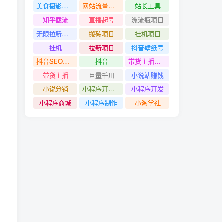
美食摄影教程
网站流量赚钱
站长工具
知乎截流
直播起号
漂流瓶项目
无限拉新项目
搬砖项目
挂机项目
挂机
拉新项目
抖音壁纸号
抖音SEO技术
抖音
带货主播创造营
带货主播
巨量千川
小说站赚钱
小说分销
小程序开发#小程序制作
小程序开发
小程序商城
小程序制作
小淘学社