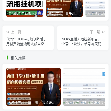
最新版全自动脚本聊天挂机漂流瓶项目，单窗口稳定每天收益100+
从0-1学习巨量千川，后台设置实操，直播带货篇，新手小白入门千川必听课
上一篇
下一篇
代同学DOU+投放训练营，
NOW直播无限拉新项目，一
用付费流量撬动大额自然流
个号2-5块钱，单号每天稳定
量，过得超额变现转化
50+
相关推荐
从0-1学习巨量千川，后台设置实操，直播带货篇，新手小白入门千川必听课
如何通过