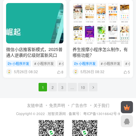
微信小店推客新模式，2025普
养生按摩小程序怎么制作，有
通人逆袭的亿级财富新风口
哪些功能？
小程序开发
# 小程序开发
# 小程序制作
小程序开发
# 门店小程序
# 小程序开发
# 小
5月26日 08:32
5月26日 08:32
8
5
1
2
3
…
10
友链申请
免责声明
广告合作
关于我们
Copyright © 2022 ·
旭智资源网
· 备案号：
粤ICP备13016642号-9