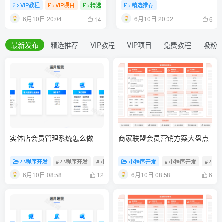
1000+
VIP教程
VIP项目
精选推荐
# 抖音SEO技术
精选推荐
6月10日 20:04
6月10日 20:02
14
6
最新发布
精选推荐
VIP教程
VIP项目
免费教程
吸粉
实体店会员管理系统怎么做
商家联盟会员营销方案大盘点
小程序开发
# 小程序开发
# 小程序制作
小程序开发
# 门店小程序
# 小程序开发
# 小
6月10日 08:58
6月10日 08:58
12
6