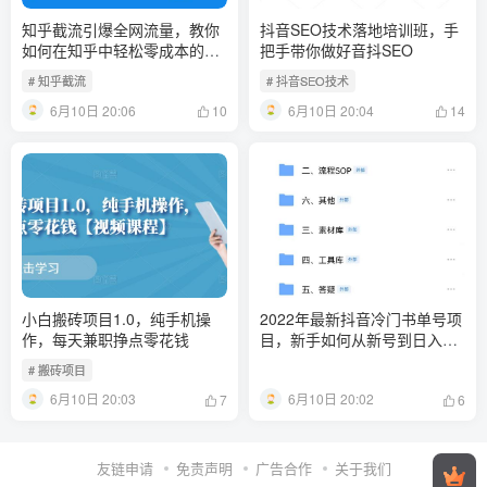
知乎截流引爆全网流量，教你
抖音SEO技术落地培训班，手‬
如何在知乎中轻松零成本的引
把手带你做好音抖‬‬SEO
流赚钱【视频课程】
# 知乎截流
# 抖音SEO技术
6月10日 20:06
6月10日 20:04
10
14
小白搬砖项目1.0，纯手机操
2022年最新抖音冷门书单号项
作，每天兼职挣点零花钱
目，新手如何从新号到日入
1000+
# 搬砖项目
6月10日 20:03
6月10日 20:02
7
6
友链申请
免责声明
广告合作
关于我们