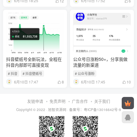
6月10日 18:25
6月10日 17:52
12
6
抖音壁纸号全新玩法，全程在
公众号日涨粉50+，分享我做
抖音内部即可直接变现
流量的新渠道
# 抖音
# 抖音壁纸号
# 公众号涨粉
6月10日 17:47
6月10日 17:45
8
10
友链申请
免责声明
广告合作
关于我们
Copyright © 2022 ·
旭智资源网
· 备案号：
粤ICP备13016642号-9