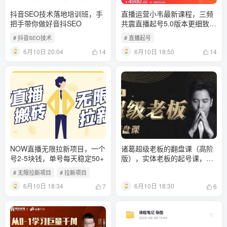
抖音SEO技术落地培训班，手‬
直播运营小韦最新课程，三频
把手带你做好音抖‬‬SEO
共震直播起号5.0版本更细致，
玩法更新颖
# 抖音SEO技术
# 直播起号
6月10日 20:04
6月10日 18:50
14
14
NOW直播无限拉新项目，一个
诸葛超级老板的翻盘课（高阶
号2-5块钱，单号每天稳定50+
版），实体老板的起号课，诸
葛一到流量必爆
# 无限拉新项目
# 拉新项目
6月10日 18:34
6月10日 18:30
7
6