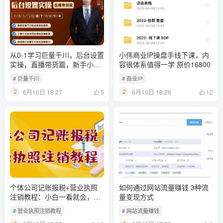
从0-1学习巨量千川，后台设置
小伟商业IP操盘手线下课，​内
实操，直播带货篇，新手小白
容很体系值得一学 原价16800
入门千川必听课
# 巨量千川
# 商业IP
6月10日 18:27
6月10日 18:26
5
12
个体公司记账报税+营业执照
如何通过网站流量赚钱 3种流
注销教程：小白一看就会，某
量变现方式
淘接业务一单搞几百
# 营业执照注销教程
# 网站流量赚钱