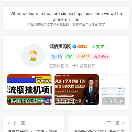
When we learn to treasure simple happiness then we will be
winners in life.
当我们懂得珍惜平凡的幸福时，就已经成了人生的赢家
诚信资源网
关注
163
0
1626
2.4W+
这家伙很懒，什么都没有写...
最新版全自动脚本聊天挂机漂流瓶项目，单窗口稳定每天收益100+
从0-1学习巨量千川，后台设置实操，直播带货篇，新手小白入门千川必听课
上一篇
下一篇
奶茶店微信小程序怎么制作
旭智网SEO建站系统全站字