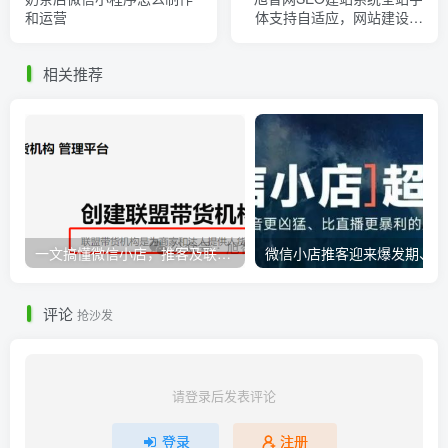
和运营
体支持自适应，网站建设国
际版新增支持菲律宾语
相关推荐
一文搞懂微信小店，推客及联盟带货机构之间的相互联系
微
评论
抢沙发
请登录后发表评论
登录
注册