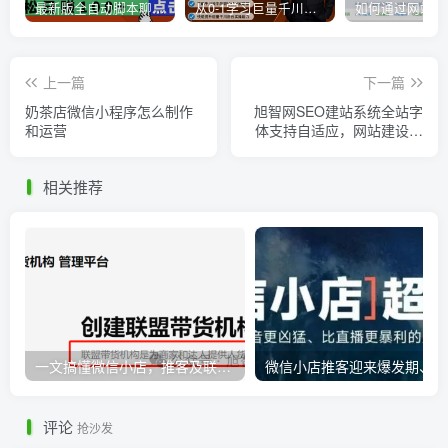
最新版全自动脚本聊天挂机漂流瓶项目，单窗口稳定每天收益100+
从0-1学习巨量千川，后台设置实操，直播带货篇，新手小白入门千川必听课
上一篇
下一篇
奶茶店微信小程序怎么制作
旭智网SEO建站系统全站字
和运营
体支持自适应，网站建设国
际版新增支持菲律宾语
相关推荐
一文搞懂微信小店，推客及联盟带货机构之间的相互联系
微
评论
抢沙发