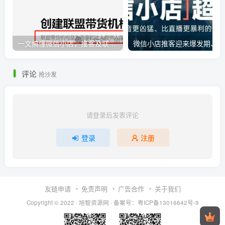
一文搞懂微信小店，推客及联盟带货机构之间的相互联系
微
评论
抢沙发
请登录后发表评论
登录
注册
友链申请
免责声明
广告合作
关于我们
Copyright © 2022 ·
旭智资源网
· 备案号：
粤ICP备13016642号-9