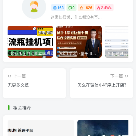
163
0
1626
2.4W+
这家伙很懒，什么都没有写...
最新版全自动脚本聊天挂机漂流瓶项目，单窗口稳定每天收益100+
从0-1学习巨量千川，后台设置实操，直播带货篇，新手小白入门千川必听课
上一篇
下一篇
无更多文章
怎么在微信小程序上开店？
相关推荐