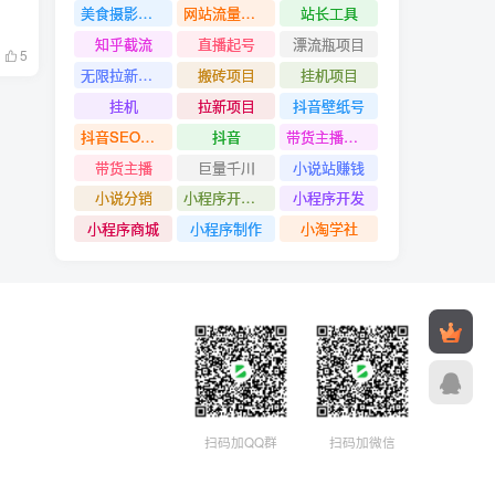
美食摄影教程
网站流量赚钱
站长工具
知乎截流
直播起号
漂流瓶项目
5
无限拉新项目
搬砖项目
挂机项目
挂机
拉新项目
抖音壁纸号
抖音SEO技术
抖音
带货主播创造营
带货主播
巨量千川
小说站赚钱
小说分销
小程序开发#小程序制作
小程序开发
小程序商城
小程序制作
小淘学社
扫码加QQ群
扫码加微信