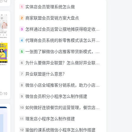
12
实体店会员管理系统怎么做
1
商家联盟会员营销方案大盘点
2
怎样通过会员运营让摆地摊获得稳定收入？
3
代理商会员系统的新零售模式该怎么开发呢？
4
一张图了解微信小店推客带货新模式，详解什么是推客带货？微信小店推客机构怎么玩？
5
为什么要做异业联盟？怎么做好异业联盟？
6
异业联盟是什么意思？
7
微信小店全域推客分销系统，助力小店商家达人创作者抢占万亿蓝海市场！
8
10
微信会员积分小程序怎么制作搭建
9
如何做好连锁餐饮的运营管理，餐饮店小程序需要什么功能?
10
理发店小程序怎么制作搭建
11
瑜伽约课系统微信小程序怎么制作搭建
12