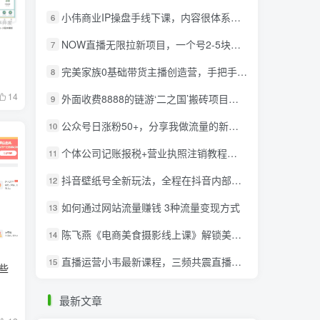
小伟商业IP操盘手线下课，​内容很体系值得一学 原价16800
6
NOW直播无限拉新项目，一个号2-5块钱，单号每天稳定50+
7
完美家族0基础带货主播创造营，​手把手教你从0~1做带货主播
8
14
外面收费8888的链游‘二之国’搬砖项目，20开日收益400+【详细操作教程】
9
公众号日涨粉50+，分享我做流量的新渠道
10
个体公司记账报税+营业执照注销教程：小白一看就会，某淘接业务一单搞几百
11
抖音壁纸号全新玩法，全程在抖音内部即可直接变现
12
如何通过网站流量赚钱 3种流量变现方式
13
陈飞燕《电商美食摄影线上课》解锁美食摄影技巧+快速变现+工资or销量翻倍
14
直播运营小韦最新课程，三频共震直播起号5.0版本更细致，玩法更新颖
15
些
最新文章