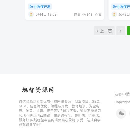
小程序开发
小程序
5月4日 18:58
5月8日 
0
101
6
上一页
1
友链申请
诚信资源网分享优质付费网赚资源：创业项目、SEO、
Copyright
SEM、信息流优化、编程与开发、教育培训、淘宝电
商、闲鱼、抖音、亲子等VIP课程下载，通过不断学习
实现互联网创业赚钱，做到课程全、更新快、价格优、
服务好,实践经验丰富的讲师精心录制,享受一站式自学
成就职业梦想!