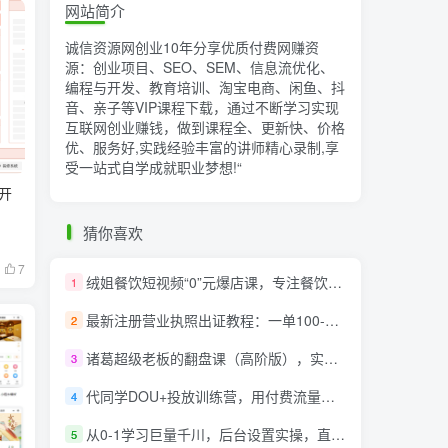
网站简介
诚信资源网创业10年分享优质付费网赚资
源：创业项目、SEO、SEM、信息流优化、
编程与开发、教育培训、淘宝电商、闲鱼、抖
音、亲子等VIP课程下载，通过不断学习实现
互联网创业赚钱，做到课程全、更新快、价格
优、服务好,实践经验丰富的讲师精心录制,享
受一站式自学成就职业梦想!
“
开
猜你喜欢
7
绒姐餐饮短视频“0”元爆店课，专注餐饮线上线下运营干货
1
最新注册营业执照出证教程：一单100-500，日赚300+无任何问题（全国通用）
2
诸葛超级老板的翻盘课（高阶版），实体老板的起号课，诸葛一到流量必爆
3
代同学DOU+投放训练营，用付费流量撬动大额自然流量，过得超额变现转化
4
从0-1学习巨量千川，后台设置实操，直播带货篇，新手小白入门千川必听课
5