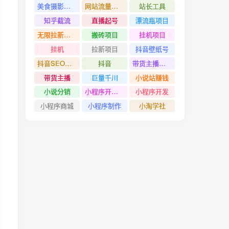
美食摄影教程
网站流量赚钱
站长工具
知乎截流
直播起号
漂流瓶项目
无限拉新项目
搬砖项目
挂机项目
挂机
拉新项目
抖音壁纸号
抖音SEO技术
抖音
带货主播创造营
带货主播
巨量千川
小说站赚钱
小说分销
小程序开发#小程序制作
小程序开发
小程序商城
小程序制作
小淘学社