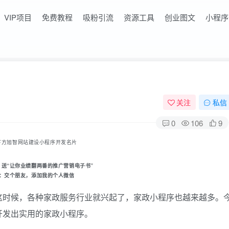
VIP项目
免费教程
吸粉引流
资源工具
创业图文
小程序
关注
私信
0
106
9
下方旭智网站建设小程序开发名片
，送“让你业绩翻两番的推广营销电子书
”
：
交个朋友
，添加我的个人微信
这时候，各种家政服务行业就兴起了，家政小程序也越来越多。
开发出实用的家政小程序。