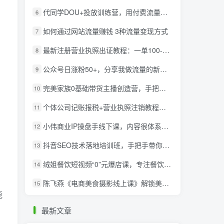
代同学DOU+投放训练营，用付费流量撬动大额自然流量，过得超额变现转化
6
如何通过网站流量赚钱 3种流量变现方式
7
最新注册营业执照出证教程：一单100-500，日赚300+无任何问题（全国通用）
8
公众号日涨粉50+，分享我做流量的新渠道
9
完美家族0基础带货主播创造营，​手把手教你从0~1做带货主播
10
个体公司记账报税+营业执照注销教程：小白一看就会，某淘接业务一单搞几百
11
小伟商业IP操盘手线下课，​内容很体系值得一学 原价16800
12
抖音SEO技术落地培训班，手‬把手带你做好音抖‬‬SEO
13
绒姐餐饮短视频“0”元爆店课，专注餐饮线上线下运营干货
14
陈飞燕《电商美食摄影线上课》解锁美食摄影技巧+快速变现+工资or销量翻倍
15
能
最新文章