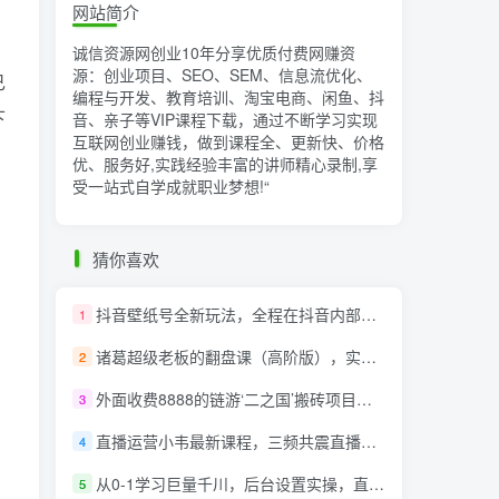
网站简介
诚信资源网创业10年分享优质付费网赚资
源：创业项目、SEO、SEM、信息流优化、
己
编程与开发、教育培训、淘宝电商、闲鱼、抖
下
音、亲子等VIP课程下载，通过不断学习实现
互联网创业赚钱，做到课程全、更新快、价格
优、服务好,实践经验丰富的讲师精心录制,享
受一站式自学成就职业梦想!
“
猜你喜欢
抖音壁纸号全新玩法，全程在抖音内部即可直接变现
1
诸葛超级老板的翻盘课（高阶版），实体老板的起号课，诸葛一到流量必爆
2
外面收费8888的链游‘二之国’搬砖项目，20开日收益400+【详细操作教程】
3
直播运营小韦最新课程，三频共震直播起号5.0版本更细致，玩法更新颖
4
从0-1学习巨量千川，后台设置实操，直播带货篇，新手小白入门千川必听课
5