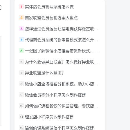
实体店会员管理系统怎么做
能
1
商家联盟会员营销方案大盘点
2
怎样通过会员运营让摆地摊获得稳定收入？
3
代理商会员系统的新零售模式该怎么开发呢？
4
一张图了解微信小店推客带货新模式，详解什么是推客带货？微信小店推客机构怎么玩？
5
为什么要做异业联盟？怎么做好异业联盟？
6
异业联盟是什么意思？
7
微信小店全域推客分销系统，助力小店商家达人创作者抢占万亿蓝海市场！
8
微信会员积分小程序怎么制作搭建
9
如何做好连锁餐饮的运营管理，餐饮店小程序需要什么功能?
10
理发店小程序怎么制作搭建
11
瑜伽约课系统微信小程序怎么制作搭建
12