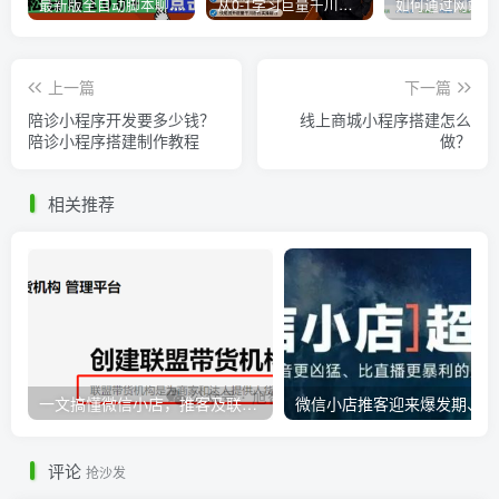
最新版全自动脚本聊天挂机漂流瓶项目，单窗口稳定每天收益100+
从0-1学习巨量千川，后台设置实操，直播带货篇，新手小白入门千川必听课
上一篇
下一篇
陪诊小程序开发要多少钱？
线上商城小程序搭建怎么
陪诊小程序搭建制作教程
做？
相关推荐
一文搞懂微信小店，推客及联盟带货机构之间的相互联系
微
评论
抢沙发