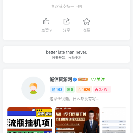
喜欢就支持一下吧
点赞
9
分享
收藏
better late than never.
只要开始，虽晚不迟
诚信资源网
关注
163
0
1626
2.4W+
这家伙很懒，什么都没有写...