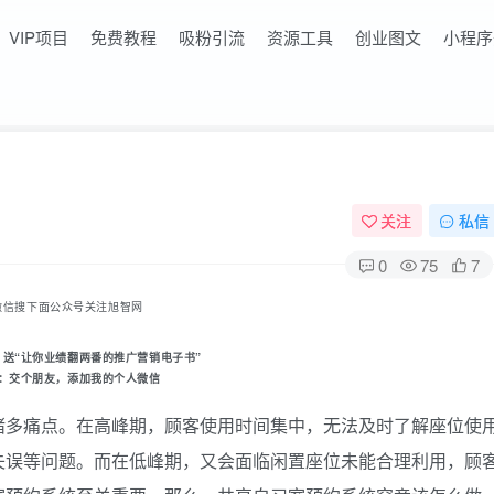
VIP项目
免费教程
吸粉引流
资源工具
创业图文
小程序
关注
私信
0
75
7
微信搜下面公众号关注旭智网
，送“让你业绩翻两番的推广营销电子书
”
：
交个朋友
，添加我的个人微信
诸多痛点。在高峰期，顾客使用时间集中，无法及时了解座位使
失误等问题。而在低峰期，又会面临闲置座位未能合理利用，顾