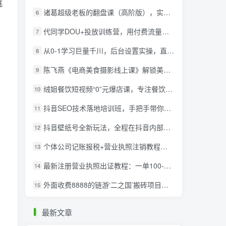
挑
诸葛超级老板的翻盘课（高阶版），实体老板的起号课，诸葛一到流量必爆
6
代同学DOU+投放训练营，用付费流量撬动大额自然流量，过得超额变现转化
7
从0-1学习巨量千川，后台设置实操，直播带货篇，新手小白入门千川必听课
8
陈飞燕《电商美食摄影线上课》解锁美食摄影技巧+快速变现+工资or销量翻倍
9
绒姐餐饮短视频“0”元爆店课，专注餐饮线上线下运营干货
10
抖音SEO技术落地培训班，手‬把手带你做好音抖‬‬SEO
11
抖音壁纸号全新玩法，全程在抖音内部即可直接变现
12
个体公司记账报税+营业执照注销教程：小白一看就会，某淘接业务一单搞几百
13
最新注册营业执照出证教程：一单100-500，日赚300+无任何问题（全国通用）
14
外面收费8888的链游‘二之国’搬砖项目，20开日收益400+【详细操作教程】
15
最新文章