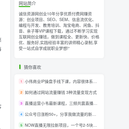
网站简介
诚信资源网创业10年分享优质付费网赚资
源：创业项目、SEO、SEM、信息流优化、
编程与开发、教育培训、淘宝电商、闲鱼、抖
音、亲子等VIP课程下载，通过不断学习实现
互联网创业赚钱，做到课程全、更新快、价格
座
优、服务好,实践经验丰富的讲师精心录制,享
受一站式自学成就职业梦想!
“
每
猜你喜欢
小伟商业IP操盘手线下课，​内容很体系值得一学 原价16800
1
如何通过网站流量赚钱 3种流量变现方式
2
直播运营小韦最新课程，三频共震直播起号5.0版本更细致，玩法更新颖
3
客
公众号日涨粉50+，分享我做流量的新渠道
4
NOW直播无限拉新项目，一个号2-5块钱，单号每天稳定50+
5