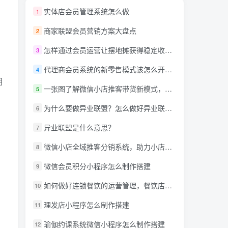
实体店会员管理系统怎么做
1
商家联盟会员营销方案大盘点
2
怎样通过会员运营让摆地摊获得稳定收入？
3
代理商会员系统的新零售模式该怎么开发呢？
4
期
一张图了解微信小店推客带货新模式，详解什么是推客带货？微信小店推客机构怎么玩？
5
为什么要做异业联盟？怎么做好异业联盟？
6
异业联盟是什么意思？
7
微信小店全域推客分销系统，助力小店商家达人创作者抢占万亿蓝海市场！
8
微信会员积分小程序怎么制作搭建
9
如何做好连锁餐饮的运营管理，餐饮店小程序需要什么功能?
10
理发店小程序怎么制作搭建
11
瑜伽约课系统微信小程序怎么制作搭建
12