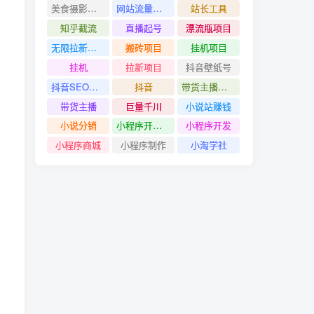
美食摄影教程
网站流量赚钱
站长工具
知乎截流
直播起号
漂流瓶项目
无限拉新项目
搬砖项目
挂机项目
挂机
拉新项目
抖音壁纸号
抖音SEO技术
抖音
带货主播创造营
带货主播
巨量千川
小说站赚钱
小说分销
小程序开发#小程序制作
小程序开发
小程序商城
小程序制作
小淘学社