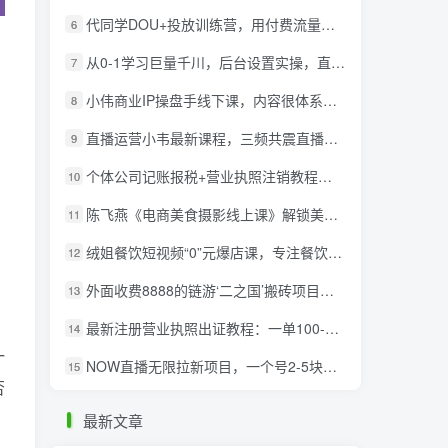
代同学DOU+投放训练营，用付费流量撬动大额自然流量，过得超额变现转化
6
从0-1学习巨量千川，后台设置实操，直播带货篇，新手小白入门千川必听课
7
小伟商业IP操盘手线下课，​内容很体系值得一学 原价16800
8
直播运营小韦最新课程，三频共震直播起号5.0版本更细致，玩法更新颖
9
个体公司记账报税+营业执照注销教程：小白一看就会，某淘接业务一单搞几百
10
陈飞燕《电商美食摄影线上课》解锁美食摄影技巧+快速变现+工资or销量翻倍
11
绒姐餐饮短视频“0”元爆店课，专注餐饮线上线下运营干货
12
外面收费8888的链游‘二之国’搬砖项目，20开日收益400+【详细操作教程】
13
最新注册营业执照出证教程：一单100-500，日赚300+无任何问题（全国通用）
14
一
NOW直播无限拉新项目，一个号2-5块钱，单号每天稳定50+
15
否
最新文章