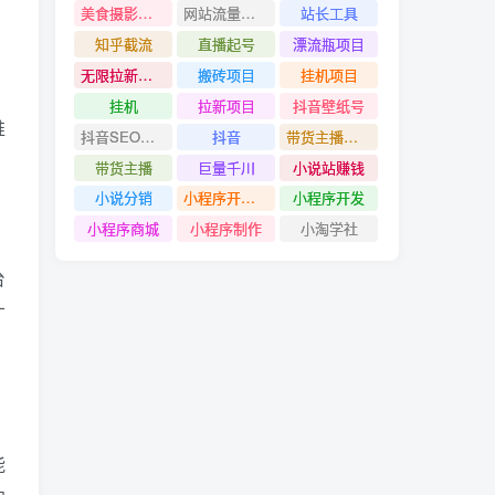
美食摄影教程
网站流量赚钱
站长工具
知乎截流
直播起号
漂流瓶项目
无限拉新项目
搬砖项目
挂机项目
，
挂机
拉新项目
抖音壁纸号
推
抖音SEO技术
抖音
带货主播创造营
带货主播
巨量千川
小说站赚钱
小说分销
小程序开发#小程序制作
小程序开发
小程序商城
小程序制作
小淘学社
台
广
能