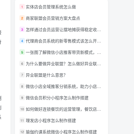
实体店会员管理系统怎么做
1
商家联盟会员营销方案大盘点
2
怎样通过会员运营让摆地摊获得稳定收入？
3
接
代理商会员系统的新零售模式该怎么开发呢？
4
奇
一张图了解微信小店推客带货新模式，详解什么是推客带货？微信小店推客机构怎么玩？
5
为什么要做异业联盟？怎么做好异业联盟？
6
异业联盟是什么意思？
7
微信小店全域推客分销系统，助力小店商家达人创作者抢占万亿蓝海市场！
8
微信会员积分小程序怎么制作搭建
例
9
到
如何做好连锁餐饮的运营管理，餐饮店小程序需要什么功能?
10
系
理发店小程序怎么制作搭建
11
瑜伽约课系统微信小程序怎么制作搭建
12