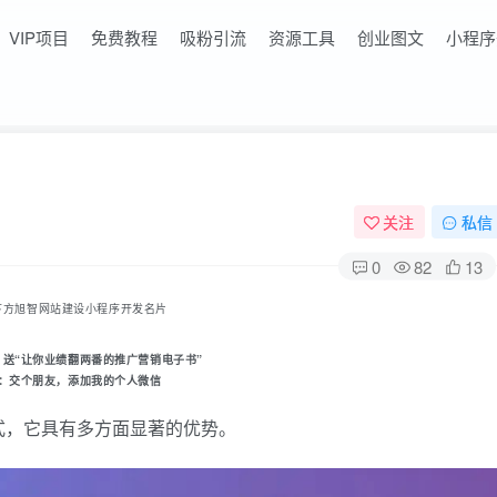
VIP项目
免费教程
吸粉引流
资源工具
创业图文
小程序
关注
私信
0
82
13
下方旭智网站建设小程序开发名片
，送“让你业绩翻两番的推广营销电子书
”
：
交个朋友
，添加我的个人微信
式，它具有多方面显著的优势。