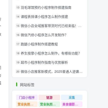
羽毛球馆预约小程序制作搭建指南
13
课程表排课小程序怎么制作搭建
14
传
微信小店全域推客带货时代已经来临！微信推客分享系统助力抢夺红利！
15
了
荐
微信汽修小程序怎么开发制作？
16
跑腿小程序制作搭建教程
17
养生按摩小程序怎么制作，有哪些功能？
18
超市小程序制作指南与优势解析
19
类
微信小店推客新模式，2025普通人逆袭的亿级财富新风口
20
会
强
网站标签
门店小程序
链游
采集
营业执照注销教程
营业执照出证教程
美食摄影课程