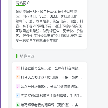
网站简介
诚信资源网创业10年分享优质付费网赚资
源：创业项目、SEO、SEM、信息流优化、
编程与开发、教育培训、淘宝电商、闲鱼、抖
音、亲子等VIP课程下载，通过不断学习实现
互联网创业赚钱，做到课程全、更新快、价格
优、服务好,实践经验丰富的讲师精心录制,享
受一站式自学成就职业梦想!
“
猜你喜欢
抖音壁纸号全新玩法，全程在抖音内部即可直接变现
1
抖音SEO技术落地培训班，手‬把手带你做好音抖‬‬SEO
2
公众号日涨粉50+，分享我做流量的新渠道
3
完美家族0基础带货主播创造营，​手把手教你从0~1做带货主播
4
诸葛超级老板的翻盘课（高阶版），实体老板的起号课，诸葛一到流量必爆
5