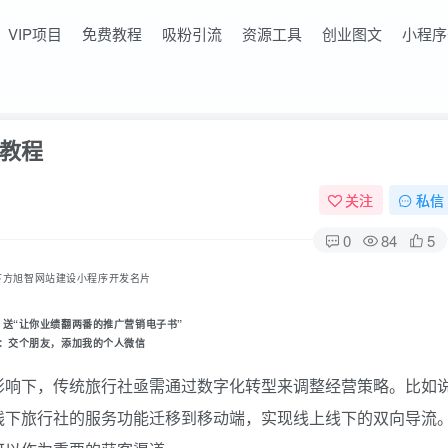
VIP项目
免费教程
吸粉引流
资源工具
创业图文
小程序
教程
关注
私信
0
84
5
下方旭智网站建设小程序开发名片
，送“让你业绩翻两番的推广营销电子书
”
：
交个朋友
，添加我的个人微信
影响下，传统旅行社亟需通过数字化转型来调整经营策略。比如
线下旅行社的服务功能迁移到移动端，实现线上线下的双向导流