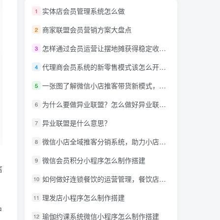
实体店会员管理系统怎么做
1
商家联盟会员营销方案大盘点
2
怎样通过会员运营让摆地摊获得稳定收入？
3
代理商会员系统的新零售模式该怎么开发呢？
4
一张图了解微信小店推客带货新模式，详解什么是推客带货？微信小店推客机构怎么玩？
5
为什么要做异业联盟？怎么做好异业联盟？
6
异业联盟是什么意思？
7
微信小店全域推客分销系统，助力小店商家达人创作者抢占万亿蓝海市场！
8
微信会员积分小程序怎么制作搭建
9
信
如何做好连锁餐饮的运营管理，餐饮店小程序需要什么功能?
10
理发店小程序怎么制作搭建
11
户
瑜伽约课系统微信小程序怎么制作搭建
12