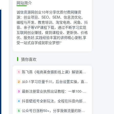
网站简介
诚信资源网创业10年分享优质付费网赚资
源：创业项目、SEO、SEM、信息流优化、
编程与开发、教育培训、淘宝电商、闲鱼、抖
音、亲子等VIP课程下载，通过不断学习实现
互联网创业赚钱，做到课程全、更新快、价格
优、服务好,实践经验丰富的讲师精心录制,享
受一站式自学成就职业梦想!
“
猜你喜欢
陈飞燕《电商美食摄影线上课》解锁美食摄影技巧+快速变现+工资or销量翻倍
1
从0-1学习巨量千川，后台设置实操，直播带货篇，新手小白入门千川必听课
2
最新注册营业执照出证教程：一单100-500，日赚300+无任何问题（全国通用）
3
抖音壁纸号全新玩法，全程在抖音内部即可直接变现
4
公众号日涨粉50+，分享我做流量的新渠道
5