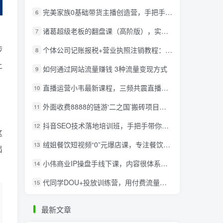
完美家族0基础带货主播创造营，​手把手教你从0~1做带货主播
6
诸葛超级老板的翻盘课（高阶版），实体老板的起号课，诸葛一到流量必爆
7
涉
个体公司记账报税+营业执照注销教程：小白一看就会，某淘接业务一单搞几百
8
上
如何通过网站流量赚钱 3种流量变现方式
9
直播运营小韦最新课程，三频共震直播起号5.0版本更细致，玩法更新颖
10
外面收费8888的链游‘二之国’搬砖项目，20开日收益400+【详细操作教程】
11
抖音SEO技术落地培训班，手‬把手带你做好音抖‬‬SEO
12
这
绒姐餐饮短视频“0”元爆店课，专注餐饮线上线下运营干货
13
出
小伟商业IP操盘手线下课，​内容很体系值得一学 原价16800
14
代同学DOU+投放训练营，用付费流量撬动大额自然流量，过得超额变现转化
15
最新文章