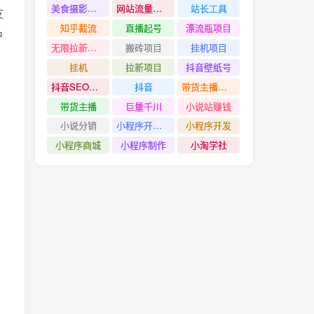
美食摄影教程
网站流量赚钱
站长工具
友
知乎截流
直播起号
漂流瓶项目
户
无限拉新项目
搬砖项目
挂机项目
挂机
拉新项目
抖音壁纸号
抖音SEO技术
抖音
带货主播创造营
带货主播
巨量千川
小说站赚钱
小说分销
小程序开发#小程序制作
小程序开发
小程序商城
小程序制作
小淘学社