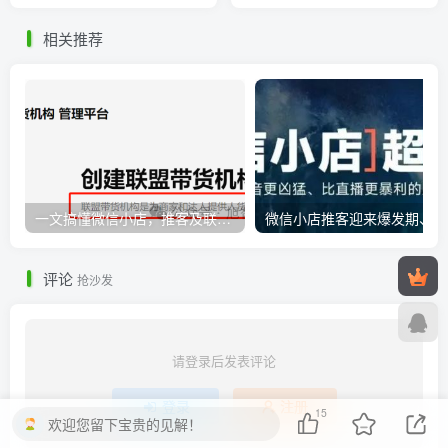
相关推荐
一文搞懂微信小店，推客及联盟带货机构之间的相互联系
微
评论
抢沙发
请登录后发表评论
登录
注册
15
欢迎您留下宝贵的见解！