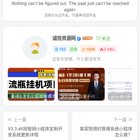
Nothing can't be figured out. The past just can't be reached
again.
没有什么过不去，只是再也回不去
诚信资源网
关注
163
0
1626
2.4W+
这家伙很懒，什么都没有写...
最新版全自动脚本聊天挂机漂流瓶项目，单窗口稳定每天收益100+
从0-1学习巨量千川，后台设置实操，直播带货篇，新手小白入门千川必听课
上一篇
下一篇
V3.3.46旭智网小程序定制开
美容院预约管理系统小程序
发系统更新详情
怎么做？