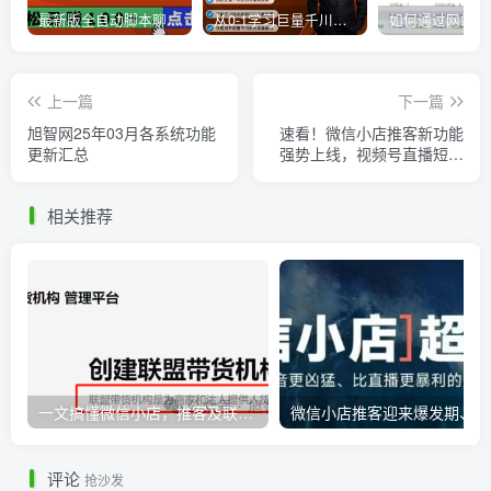
最新版全自动脚本聊天挂机漂流瓶项目，单窗口稳定每天收益100+
从0-1学习巨量千川，后台设置实操，直播带货篇，新手小白入门千川必听课
上一篇
下一篇
旭智网25年03月各系统功能
速看！微信小店推客新功能
更新汇总
强势上线，视频号直播短视
频的推客模式震撼来袭！
相关推荐
一文搞懂微信小店，推客及联盟带货机构之间的相互联系
微
评论
抢沙发