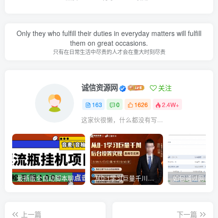
Only they who fulfill their duties in everyday matters will fulfill
them on great occasions.
只有在日常生活中尽责的人才会在重大时刻尽责
诚信资源网
关注
163
0
1626
2.4W+
这家伙很懒，什么都没有写...
最新版全自动脚本聊天挂机漂流瓶项目，单窗口稳定每天收益100+
从0-1学习巨量千川，后台设置实操，直播带货篇，新手小白入门千川必听课
上一篇
下一篇