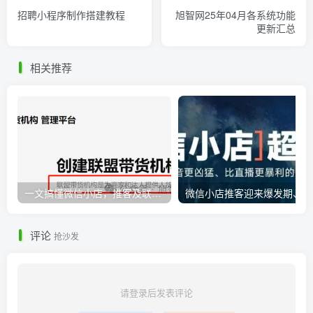
招聘小程序制作搭建教程
旭智网25年04月各系统功能
更新汇总
相关推荐
一文搞懂微信小店，推客及联盟带货机构之间的相互联系
微
评论
抢沙发
请登录后发表评论