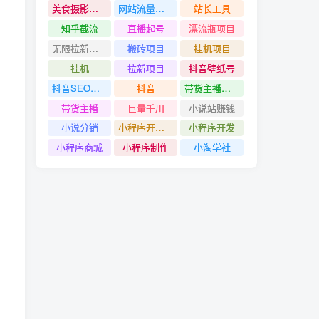
美食摄影教程
网站流量赚钱
站长工具
知乎截流
直播起号
漂流瓶项目
无限拉新项目
搬砖项目
挂机项目
挂机
拉新项目
抖音壁纸号
抖音SEO技术
抖音
带货主播创造营
带货主播
巨量千川
小说站赚钱
小说分销
小程序开发#小程序制作
小程序开发
小程序商城
小程序制作
小淘学社