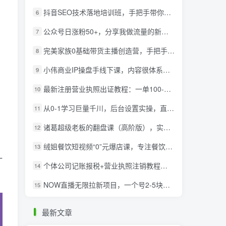
抖音SEO技术落地培训班，手‬把手带你做好音抖‬‬SEO
6
公众号日涨粉50+，分享我做流量的新渠道
7
完美家族0基础带货主播创造营，​手把手教你从0~1做带货主播
8
小伟商业IP操盘手线下课，​内容很体系值得一学 原价16800
9
最新注册营业执照出证教程：一单100-500，日赚300+无任何问题（全国通用）
10
从0-1学习巨量千川，后台设置实操，直播带货篇，新手小白入门千川必听课
11
诸葛超级老板的翻盘课（高阶版），实体老板的起号课，诸葛一到流量必爆
12
绒姐餐饮短视频“0”元爆店课，专注餐饮线上线下运营干货
13
一
个体公司记账报税+营业执照注销教程：小白一看就会，某淘接业务一单搞几百
14
NOW直播无限拉新项目，一个号2-5块钱，单号每天稳定50+
15
最新文章