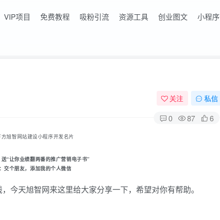
VIP项目
免费教程
吸粉引流
资源工具
创业图文
小程序
关注
私信
0
87
6
下方旭智网站建设小程序开发名片
，送“让你业绩翻两番的推广营销电子书
”
：
交个朋友
，添加我的个人微信
钱，今天旭智网来这里给大家分享一下，希望对你有帮助。