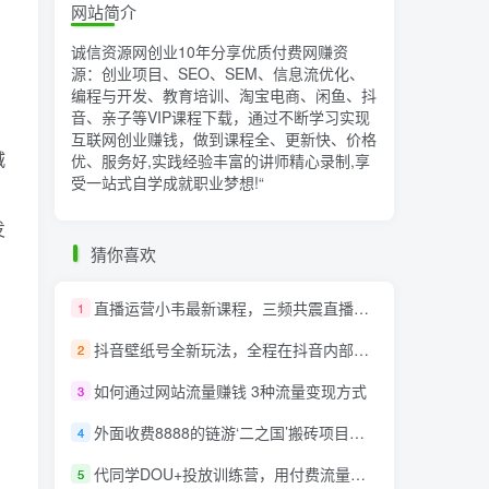
网站简介
诚信资源网创业10年分享优质付费网赚资
源：创业项目、SEO、SEM、信息流优化、
编程与开发、教育培训、淘宝电商、闲鱼、抖
音、亲子等VIP课程下载，通过不断学习实现
互联网创业赚钱，做到课程全、更新快、价格
城
优、服务好,实践经验丰富的讲师精心录制,享
受一站式自学成就职业梦想!
“
发
猜你喜欢
直播运营小韦最新课程，三频共震直播起号5.0版本更细致，玩法更新颖
1
抖音壁纸号全新玩法，全程在抖音内部即可直接变现
2
如何通过网站流量赚钱 3种流量变现方式
3
外面收费8888的链游‘二之国’搬砖项目，20开日收益400+【详细操作教程】
4
代同学DOU+投放训练营，用付费流量撬动大额自然流量，过得超额变现转化
5