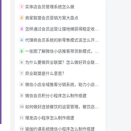
实体店会员管理系统怎么做
1
商家联盟会员营销方案大盘点
2
怎样通过会员运营让摆地摊获得稳定收入？
3
代理商会员系统的新零售模式该怎么开发呢？
4
一张图了解微信小店推客带货新模式，详解什么是推客带货？微信小店推客机构怎么玩？
5
为什么要做异业联盟？怎么做好异业联盟？
6
异业联盟是什么意思？
7
微信小店全域推客分销系统，助力小店商家达人创作者抢占万亿蓝海市场！
8
微信会员积分小程序怎么制作搭建
9
如何做好连锁餐饮的运营管理，餐饮店小程序需要什么功能?
10
理发店小程序怎么制作搭建
11
瑜伽约课系统微信小程序怎么制作搭建
12