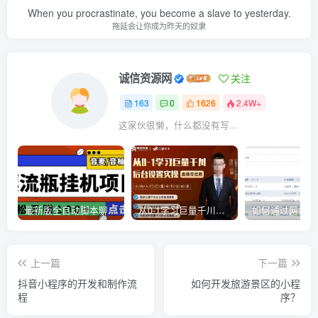
When you procrastinate, you become a slave to yesterday.
拖延会让你成为昨天的奴隶
诚信资源网
关注
163
0
1626
2.4W+
这家伙很懒，什么都没有写...
最新版全自动脚本聊天挂机漂流瓶项目，单窗口稳定每天收益100+
从0-1学习巨量千川，后台设置实操，直播带货篇，新手小白入门千川必听课
上一篇
下一篇
抖音小程序的开发和制作流
如何开发旅游景区的小程
程
序？