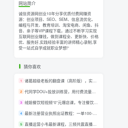
网站简介
诚信资源网创业10年分享优质付费网赚资
源：创业项目、SEO、SEM、信息流优化、
编程与开发、教育培训、淘宝电商、闲鱼、抖
音、亲子等VIP课程下载，通过不断学习实现
互联网创业赚钱，做到课程全、更新快、价格
优、服务好,实践经验丰富的讲师精心录制,享
受一站式自学成就职业梦想!
“
猜你喜欢
诸葛超级老板的翻盘课（高阶版），实体老板的起号课，诸葛一到流量必爆
1
代同学DOU+投放训练营，用付费流量撬动大额自然流量，过得超额变现转化
2
绒姐餐饮短视频“0”元爆店课，专注餐饮线上线下运营干货
3
最新注册营业执照出证教程：一单100-500，日赚300+无任何问题（全国通用）
4
直播运营小韦最新课程，三频共震直播起号5.0版本更细致，玩法更新颖
5