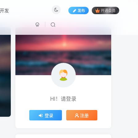
开发
发布
开通会员
HI！请登录
HI！请登录
登录
登录
注册
注册