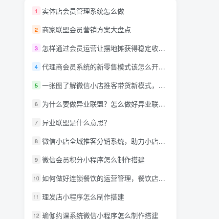
实体店会员管理系统怎么做
1
商家联盟会员营销方案大盘点
2
怎样通过会员运营让摆地摊获得稳定收入？
3
代理商会员系统的新零售模式该怎么开发呢？
4
一张图了解微信小店推客带货新模式，详解什么是推客带货？微信小店推客机构怎么玩？
5
为什么要做异业联盟？怎么做好异业联盟？
6
异业联盟是什么意思？
7
微信小店全域推客分销系统，助力小店商家达人创作者抢占万亿蓝海市场！
8
微信会员积分小程序怎么制作搭建
9
如何做好连锁餐饮的运营管理，餐饮店小程序需要什么功能?
10
理发店小程序怎么制作搭建
11
瑜伽约课系统微信小程序怎么制作搭建
12