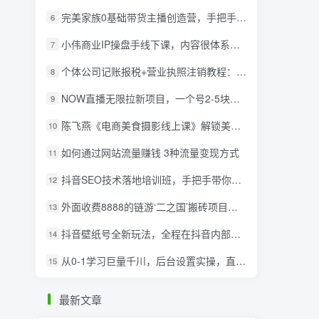
完美家族0基础带货主播创造营，​手把手教你从0~1做带货主播
6
小伟商业IP操盘手线下课，​内容很体系值得一学 原价16800
7
个体公司记账报税+营业执照注销教程：小白一看就会，某淘接业务一单搞几百
8
NOW直播无限拉新项目，一个号2-5块钱，单号每天稳定50+
9
陈飞燕《电商美食摄影线上课》解锁美食摄影技巧+快速变现+工资or销量翻倍
10
如何通过网站流量赚钱 3种流量变现方式
11
抖音SEO技术落地培训班，手‬把手带你做好音抖‬‬SEO
12
外面收费8888的链游‘二之国’搬砖项目，20开日收益400+【详细操作教程】
13
抖音壁纸号全新玩法，全程在抖音内部即可直接变现
14
从0-1学习巨量千川，后台设置实操，直播带货篇，新手小白入门千川必听课
15
最新文章