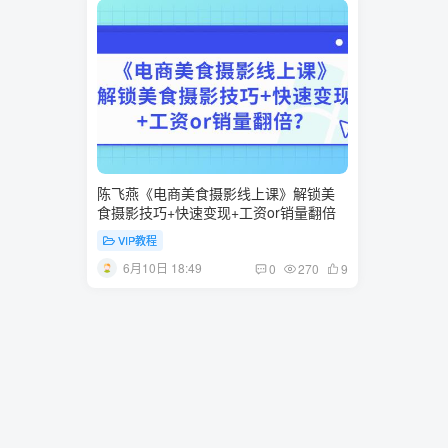
陈飞燕《电商美食摄影线上课》解锁美
食摄影技巧+快速变现+工资or销量翻倍
VIP教程
6月10日 18:49
0
270
9