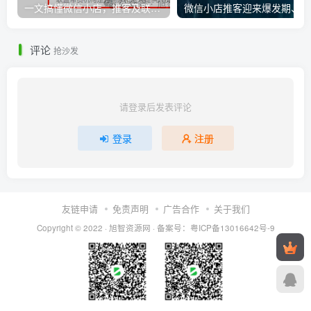
一文搞懂微信小店，推客及联盟带货机构之间的相互联系
微
评论
抢沙发
请登录后发表评论
登录
注册
友链申请
免责声明
广告合作
关于我们
Copyright © 2022 ·
旭智资源网
· 备案号：
粤ICP备13016642号-9