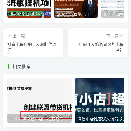
最新版全自动脚本聊天挂机漂流瓶项目，单窗口稳定每天收益100+
从0-1学习巨量千川，后台设置实操，直播带货篇，新手小白入门千川必听课
上一篇
下一篇
抖音小程序的开发和制作流
如何开发旅游景区的小程
程
序？
相关推荐
一文搞懂微信小店，推客及联盟带货机构之间的相互联系
微