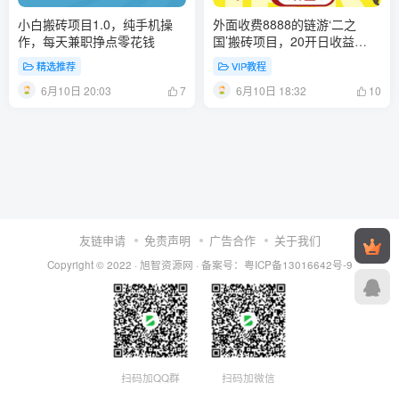
小白搬砖项目1.0，纯手机操
外面收费8888的链游‘二之
作，每天兼职挣点零花钱
国’搬砖项目，20开日收益
400+【详细操作教程】
精选推荐
VIP教程
6月10日 20:03
6月10日 18:32
7
10
友链申请
免责声明
广告合作
关于我们
Copyright © 2022 ·
旭智资源网
· 备案号：
粤ICP备13016642号-9
扫码加QQ群
扫码加微信