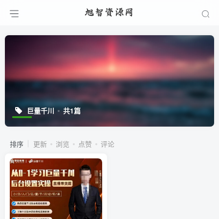
巨量千川
共1篇
排序
更新
浏览
点赞
评论