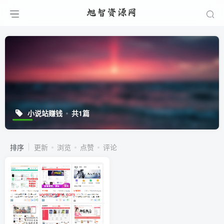
小说站赚钱
共1篇
排序
更新
浏览
点赞
评论