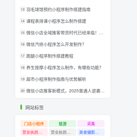
羽毛球馆预约小程序制作搭建指南
13
课程表排课小程序怎么制作搭建
14
微信小店全域推客带货时代已经来临！微信推客分享系统助力抢夺红利！
15
微信汽修小程序怎么开发制作？
16
跑腿小程序制作搭建教程
17
养生按摩小程序怎么制作，有哪些功能？
18
超市小程序制作指南与优势解析
19
微信小店推客新模式，2025普通人逆袭的亿级财富新风口
20
网站标签
门店小程序
链游
采集
营业执照注销教程
营业执照出证教程
美食摄影课程