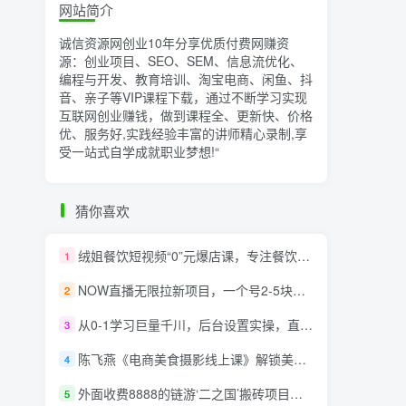
网站简介
诚信资源网创业10年分享优质付费网赚资
源：创业项目、SEO、SEM、信息流优化、
编程与开发、教育培训、淘宝电商、闲鱼、抖
音、亲子等VIP课程下载，通过不断学习实现
互联网创业赚钱，做到课程全、更新快、价格
优、服务好,实践经验丰富的讲师精心录制,享
受一站式自学成就职业梦想!
“
猜你喜欢
绒姐餐饮短视频“0”元爆店课，专注餐饮线上线下运营干货
1
NOW直播无限拉新项目，一个号2-5块钱，单号每天稳定50+
2
从0-1学习巨量千川，后台设置实操，直播带货篇，新手小白入门千川必听课
3
陈飞燕《电商美食摄影线上课》解锁美食摄影技巧+快速变现+工资or销量翻倍
4
外面收费8888的链游‘二之国’搬砖项目，20开日收益400+【详细操作教程】
5