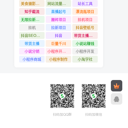
美食摄影教程
网站流量赚钱
站长工具
知乎截流
直播起号
漂流瓶项目
无限拉新项目
搬砖项目
挂机项目
挂机
拉新项目
抖音壁纸号
抖音SEO技术
抖音
带货主播创造营
带货主播
巨量千川
小说站赚钱
小说分销
小程序开发#小程序制作
小程序开发
小程序商城
小程序制作
小淘学社
扫码加QQ群
扫码加微信