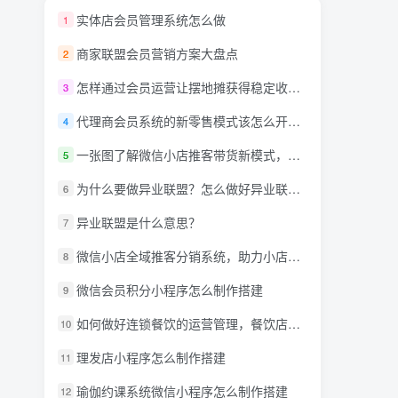
实体店会员管理系统怎么做
1
商家联盟会员营销方案大盘点
2
怎样通过会员运营让摆地摊获得稳定收入？
3
代理商会员系统的新零售模式该怎么开发呢？
4
一张图了解微信小店推客带货新模式，详解什么是推客带货？微信小店推客机构怎么玩？
5
为什么要做异业联盟？怎么做好异业联盟？
6
异业联盟是什么意思？
7
微信小店全域推客分销系统，助力小店商家达人创作者抢占万亿蓝海市场！
8
微信会员积分小程序怎么制作搭建
9
如何做好连锁餐饮的运营管理，餐饮店小程序需要什么功能?
10
理发店小程序怎么制作搭建
11
瑜伽约课系统微信小程序怎么制作搭建
12