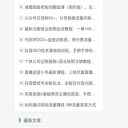
诸葛超级老板的翻盘课（高阶版），实体老板的起号课，诸葛一到流量必爆
6
公众号日涨粉50+，分享我做流量的新渠道
7
最新注册营业执照出证教程：一单100-500，日赚300+无任何问题（全国通用）
8
代同学DOU+投放训练营，用付费流量撬动大额自然流量，过得超额变现转化
9
抖音SEO技术落地培训班，手‬把手带你做好音抖‬‬SEO
10
个体公司记账报税+营业执照注销教程：小白一看就会，某淘接业务一单搞几百
11
直播运营小韦最新课程，三频共震直播起号5.0版本更细致，玩法更新颖
12
抖音壁纸号全新玩法，全程在抖音内部即可直接变现
13
完美家族0基础带货主播创造营，​手把手教你从0~1做带货主播
14
如何通过网站流量赚钱 3种流量变现方式
15
最新文章