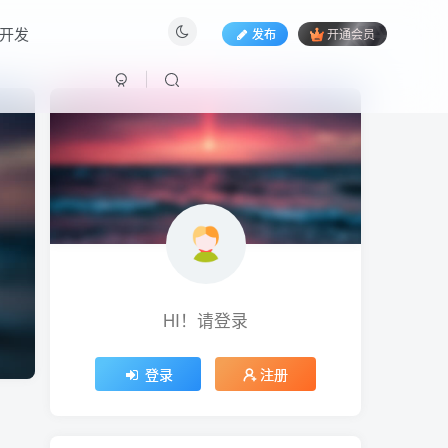
开发
发布
开通会员
HI！请登录
HI！请登录
登录
登录
注册
注册