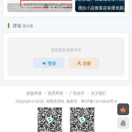
一文搞懂微信小店，推客及联盟带货机构之间的相互联系
微
评论
抢沙发
请登录后发表评论
登录
注册
友链申请
免责声明
广告合作
关于我们
Copyright © 2022 ·
旭智资源网
· 备案号：
粤ICP备13016642号-9