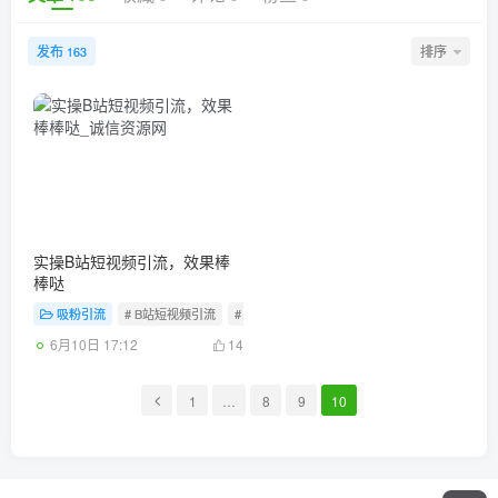
发布
排序
163
实操B站短视频引流，效果棒
棒哒
吸粉引流
# B站短视频引流
# yliu引流
6月10日 17:12
14
1
…
8
9
10