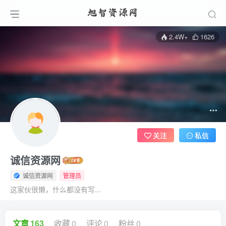
2.4W+
1626
关注
私信
诚信资源网
诚信资源网
管理员
这家伙很懒，什么都没有写...
文章
163
收藏
0
评论
0
粉丝
0